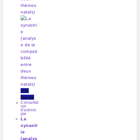
Vue
rapide
Consultat
ion
d'astrolo
gie
La
synastr
ie
(analys