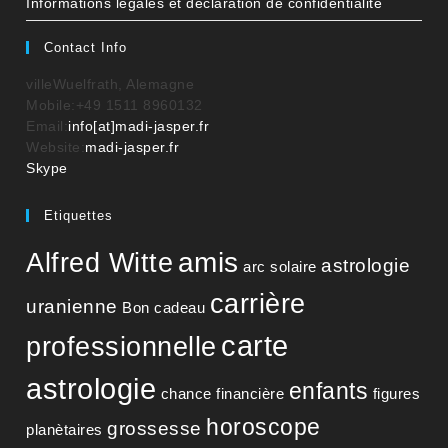
Informations légales et déclaration de confidentialité
Contact Info
ville
Wuelfrath, Alemagne
Mobile:
+49 1511 8960132
S’ouvre
Email:
info[at]madi-jasper.fr
dans
Website:
madi-jasper.fr
S’ouvre
votre
Skype
dans
application
votre
Etiquettes
application
amis
Alfred Witte
astrologie
arc solaire
carrière
uranienne
Bon cadeau
carte
professionnelle
astrologie
enfants
chance financière
figures
horoscope
grossesse
planètaires