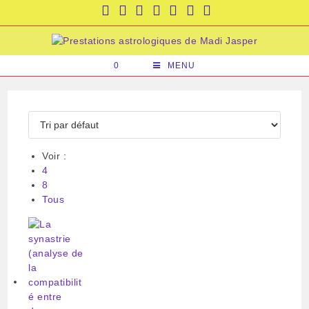
Skip
to
content
0
MENU
Voir :
4
8
Tous