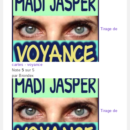
Tirage de
cartes - voyance
Note
5
sur 5
par Brondex
Tirage de