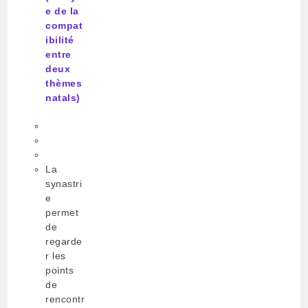
e de la
compat
ibilité
entre
deux
thèmes
natals)
La
synastri
e
permet
de
regarde
r les
points
de
rencontr