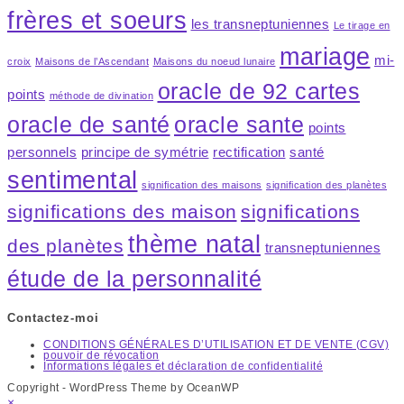
frères et soeurs
les transneptuniennes
Le tirage en
mariage
mi-
croix
Maisons de l’Ascendant
Maisons du noeud lunaire
oracle de 92 cartes
points
méthode de divination
oracle de santé
oracle sante
points
personnels
principe de symétrie
rectification
santé
sentimental
signification des maisons
signification des planètes
significations des maison
significations
thème natal
des planètes
transneptuniennes
étude de la personnalité
Contactez-moi
CONDITIONS GÉNÉRALES D’UTILISATION ET DE VENTE (CGV)
pouvoir de révocation
Informations légales et déclaration de confidentialité
Copyright - WordPress Theme by OceanWP
×