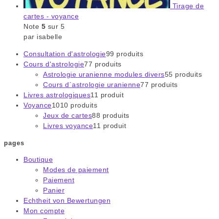
Tirage de
cartes - voyance
Note
5
sur 5
par isabelle
Consultation d'astrologie
9
9 produits
Cours d'astrologie
7
7 produits
Astrologie uranienne modules divers
5
5 produits
Cours d´astrologie uranienne
7
7 produits
Livres astrologiques
1
1 produit
Voyance
10
10 produits
Jeux de cartes
8
8 produits
Livres voyance
1
1 produit
pages
Boutique
Modes de paiement
Paiement
Panier
Echtheit von Bewertungen
Mon compte