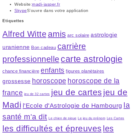
Website:
madi-jasper.fr
Skype
S’ouvre dans votre application
Etiquettes
amis
Alfred Witte
astrologie
arc solaire
carrière
uranienne
Bon cadeau
carte astrologie
professionnelle
enfants
chance financière
figures planètaires
horoscope
horoscope de la
grossesse
jeu de cartes
jeu de
france
jeu de 32 cartes
Madi
la
l'Ecole d'Astrologie de Hambourg
santé m'a dit
Le chien de pique
Le jeu du prénom
Les Cartes
les difficultés et épreuves
les