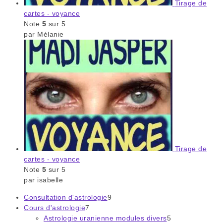
Tirage de
cartes - voyance
Note
5
sur 5
par Mélanie
Tirage de
cartes - voyance
Note
5
sur 5
par isabelle
Consultation d'astrologie
9
9
Cours d'astrologie
7
7
produits
Astrologie uranienne modules divers
produits
5
5