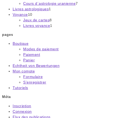
Cours d´astrologie uranienne
7
7
produits
Livres astrologiques
1
1
produits
Voyance
10
10
produit
Jeux de cartes
produits
8
8
Livres voyance
1
produits
1
produit
pages
Boutique
Modes de paiement
Paiement
Panier
Echtheit von Bewertungen
Mon compte
Formulaire
S’enregistrer
Tutoriels
Méta
Inscription
Connexion
Flux des publications