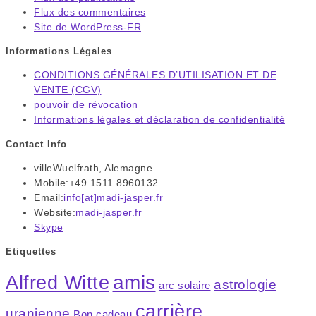
Flux des commentaires
Site de WordPress-FR
Informations Légales
CONDITIONS GÉNÉRALES D’UTILISATION ET DE
VENTE (CGV)
pouvoir de révocation
Informations légales et déclaration de confidentialité
Contact Info
ville
Wuelfrath, Alemagne
Mobile:
+49 1511 8960132
Email:
info[at]madi-jasper.fr
S’ouvre
Website:
madi-jasper.fr
dans
Skype
S’ouvre
votre
dans
application
Etiquettes
votre
application
amis
Alfred Witte
astrologie
arc solaire
carrière
uranienne
Bon cadeau