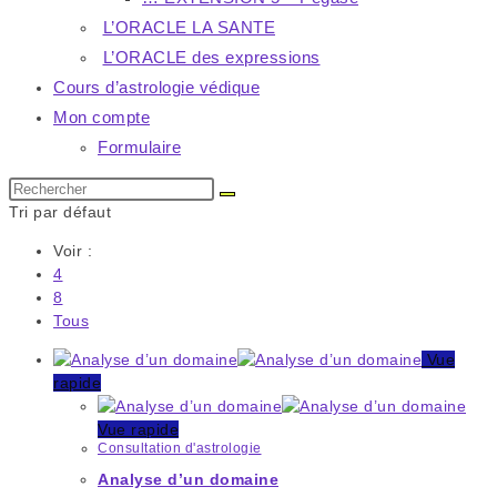
L’ORACLE LA SANTE
L’ORACLE des expressions
Cours d’astrologie védique
Mon compte
Formulaire
Rechercher
sur
Tri par défaut
ce
Voir :
site
4
8
Tous
Vue
rapide
Vue rapide
Consultation d'astrologie
Analyse d’un domaine