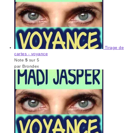
Tirage de
cartes - voyance
Note
5
sur 5
par Brondex