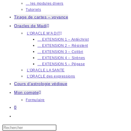
… les modules divers
Tutoriels
Tirage de cartes – voyance
Oracles de Madi
L’ORACLE M’A DIT
… EXTENSION 1 – Antéchrist
… EXTENSION 2 – Résistent
… EXTENSION 3 – Colibri
… EXTENSION 4 – Sirènes
… EXTENSION 5 – Pégase
L’ORACLE LA SANTE
L’ORACLE des expressions
Cours d’astrologie védique
Mon compte
Formulaire
0
Toggle
website
Press