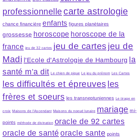
carte astrologie
professionnelle
enfants
chance financière
figures planètaires
horoscope
horoscope de la
grossesse
jeu de cartes
jeu de
france
jeu de 32 cartes
Madi
la
l'Ecole d'Astrologie de Hambourg
santé m'a dit
Le chien de pique
Le jeu du prénom
Les Cartes
les difficultés et épreuves
les
frères et soeurs
les transneptuniennes
Le tirage en
mariage
mi-
croix
Maisons de l’Ascendant
Maisons du noeud lunaire
oracle de 92 cartes
points
méthode de divination
oracle de santé
oracle sante
points