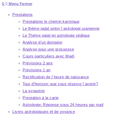
search
Escape
0
Menu
Fermer
to
close
Prestations
the
Prestations le chemin karmique
search
Le thème natal selon l´astrologie uranienne
panel.
Le Thème natal en astrologie védique
Analyse d’un domaine
Analyse pour une grossesse
Cours particuliers avec Madi
Prévisions 2 ans
Prévisions 1 an
Rectification de l´heure de naissance
Tour d’horizon: que vous réserve l´avenir?
La synastrie
Prestation à la carte
Astrologie: Réponse sous 24 heures par mail
Livres astrologiques et de voyance