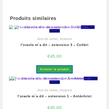
Produits similaires
Vue
rapide
Jeux de cartes
,
Voyance
l’oracle m´a dit – extension 3 – Colibri
€
45,00
Acheter le produit
Vue
rapide
Jeux de cartes
,
Voyance
l’oracle m´a dit – extension 1 – Antéchrist
€
45,00