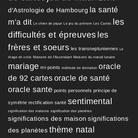
la santé
d'Astrologie de Hambourg
les
m'a dit
Le chien de pique
Le jeu du prénom
Les Cartes
difficultés et épreuves
les
frères et soeurs
les transneptuniennes
Le
tirage en croix
Maisons de l’Ascendant
Maisons du noeud lunaire
mariage
oracle
mi-points
méthode de divination
de 92 cartes
oracle de santé
oracle sante
points personnels
principe de
sentimental
symétrie
rectification
santé
signification des maisons
signification des planètes
significations des maison
significations
thème natal
des planètes