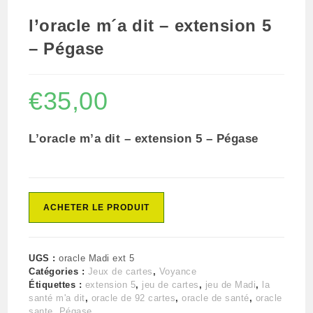
l’oracle m´a dit – extension 5
– Pégase
€
35,00
L’oracle m’a dit – extension 5 – Pégase
ACHETER LE PRODUIT
UGS :
oracle Madi ext 5
Catégories :
Jeux de cartes
,
Voyance
Étiquettes :
extension 5
,
jeu de cartes
,
jeu de Madi
,
la
santé m'a dit
,
oracle de 92 cartes
,
oracle de santé
,
oracle
sante
,
Pégase