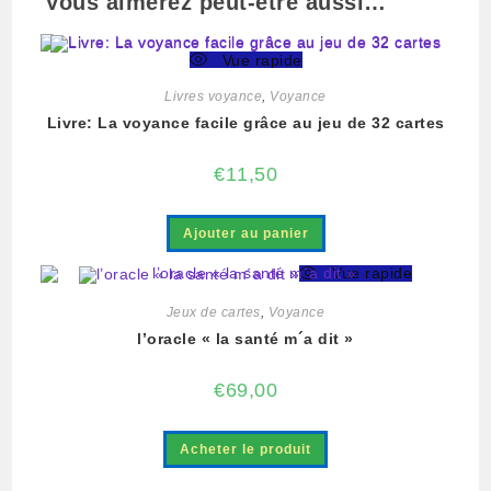
Vous aimerez peut-être aussi…
Vue rapide
Livres voyance
,
Voyance
Livre: La voyance facile grâce au jeu de 32 cartes
€
11,50
Ajouter au panier
Vue rapide
Jeux de cartes
,
Voyance
l’oracle « la santé m´a dit »
€
69,00
Acheter le produit