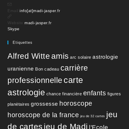
S’ouvre
Email:
info[at]madi-jasper.fr
dans
votre
Website:
madi-jasper.fr
S’ouvre
application
Skype
dans
votre
Etiquettes
application
amis
Alfred Witte
astrologie
arc solaire
carrière
uranienne
Bon cadeau
carte
professionnelle
astrologie
enfants
chance financière
figures
horoscope
grossesse
planètaires
jeu
horoscope de la france
jeu de 32 cartes
de cartes
jeu de Madi
l'Ecole