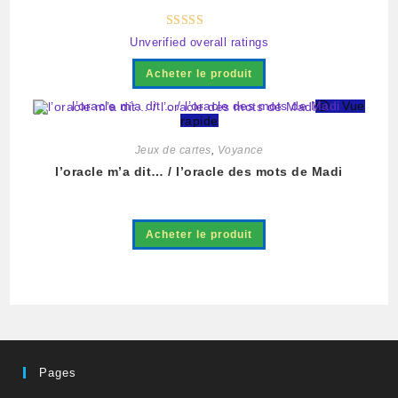
Note
5.00
Unverified overall ratings
sur 5
Acheter le produit
Vue
rapide
Jeux de cartes
,
Voyance
l’oracle m’a dit… / l’oracle des mots de Madi
Acheter le produit
Pages