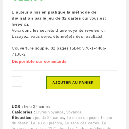
L´auteur a mis en
pratique la méthode de
divination par le jeu de 32 cartes
qui vous est
livrée ici.
Voici donc les secrets d´une voyante révélés ici.
Essayez, vous serez étonné(e)s des résultats!
Couverture souple, 82
pages
ISBN: 978-1-4466-
7138-2
Disponible sur commande
quantité
AJOUTER AU PANIER
de
Livre:
La
voyance
UGS :
livre 32 cartes
facile
Catégories :
Livres voyance
,
Voyance
grâce
Étiquettes :
jeu de 32 cartes
,
Le chien de pique
,
Le jeu
au
du destin
,
Le jeu du prénom
,
Le sens des cartes
,
Le
jeu
tirage en croix
,
Les 13 Cartes
,
Les Cartes
,
méthode de