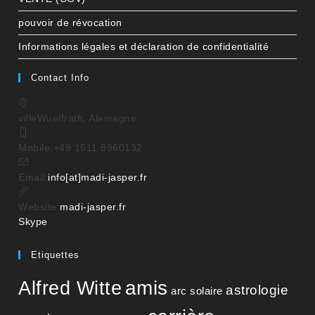
pouvoir de révocation
Informations légales et déclaration de confidentialité
Contact Info
ville
Wuelfrath, Alemagne
Mobile:
+49 1511 8960132
S’ouvre
Email:
info[at]madi-jasper.fr
dans
votre
Website:
madi-jasper.fr
S’ouvre
application
Skype
dans
votre
Etiquettes
application
amis
Alfred Witte
astrologie
arc solaire