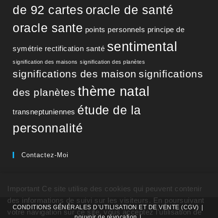
de 92 cartes
oracle de santé
oracle sante
points personnels
principe de
sentimental
symétrie
rectification
santé
signification des maisons
signification des planètes
significations des maison
significations
thème natal
des planètes
étude de la
transneptuniennes
personnalité
Contactez-Moi
Important Ce site utilise des cookies qui peuvent contenir
des informations de suivi sur les visiteurs. En poursuivant
CONDITIONS GÉNÉRALES D’UTILISATION ET DE VENTE (CGV)
votre navigation sur ce site, vous acceptez l'utilisation de
pouvoir de révocation