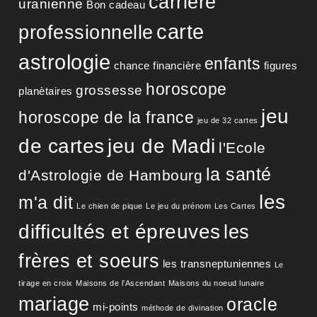
carrière
uranienne
Bon cadeau
carte
professionnelle
astrologie
enfants
chance financière
figures
horoscope
grossesse
planètaires
jeu
horoscope de la france
jeu de 32 cartes
de cartes
jeu de Madi
l'Ecole
la santé
d'Astrologie de Hambourg
les
m'a dit
Le chien de pique
Le jeu du prénom
Les Cartes
difficultés et épreuves
les
frères et soeurs
les transneptuniennes
Le
tirage en croix
Maisons de l’Ascendant
Maisons du noeud lunaire
mariage
oracle
mi-points
méthode de divination