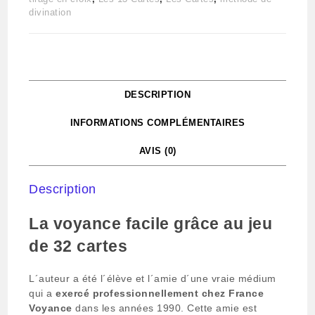
de
divination
32
cartes
DESCRIPTION
INFORMATIONS COMPLÉMENTAIRES
AVIS (0)
Description
La voyance facile grâce au jeu
de 32 cartes
L´auteur a été l´élève et l´amie d´une vraie médium
qui a
e
xercé professionnellement chez
France
Voyance
dans les années 1990
. Cette amie est