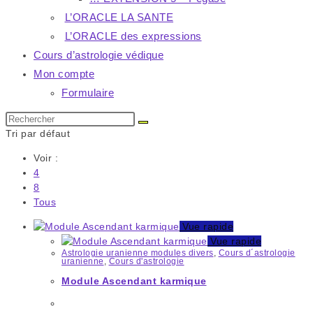
L’ORACLE LA SANTE
L’ORACLE des expressions
Cours d’astrologie védique
Mon compte
Formulaire
Rechercher
sur
Tri par défaut
ce
Voir :
site
4
8
Tous
Vue rapide
Vue rapide
Astrologie uranienne modules divers
,
Cours d´astrologie
uranienne
,
Cours d'astrologie
Module Ascendant karmique