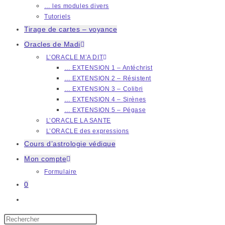
… les modules divers
Tutoriels
Tirage de cartes – voyance
Oracles de Madi
L’ORACLE M’A DIT
… EXTENSION 1 – Antéchrist
… EXTENSION 2 – Résistent
… EXTENSION 3 – Colibri
… EXTENSION 4 – Sirènes
… EXTENSION 5 – Pégase
L’ORACLE LA SANTE
L’ORACLE des expressions
Cours d’astrologie védique
Mon compte
Formulaire
0
Toggle
website
Press