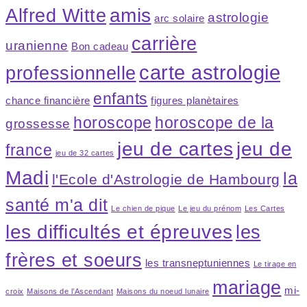
application
amis
Alfred Witte
astrologie
arc solaire
carrière
uranienne
Bon cadeau
carte astrologie
professionnelle
enfants
chance financière
figures planètaires
horoscope
horoscope de la
grossesse
jeu de cartes
jeu de
france
jeu de 32 cartes
Madi
la
l'Ecole d'Astrologie de Hambourg
santé m'a dit
Le chien de pique
Le jeu du prénom
Les Cartes
les difficultés et épreuves
les
frères et soeurs
les transneptuniennes
Le tirage en
mariage
mi-
croix
Maisons de l’Ascendant
Maisons du noeud lunaire