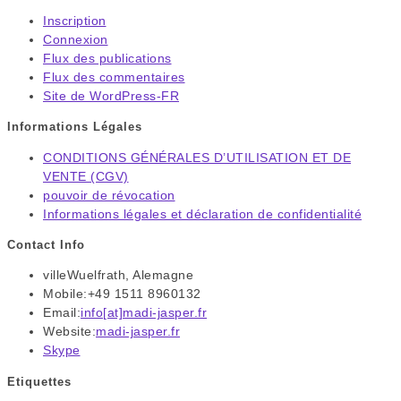
Inscription
Connexion
Flux des publications
Flux des commentaires
Site de WordPress-FR
Informations Légales
CONDITIONS GÉNÉRALES D’UTILISATION ET DE
VENTE (CGV)
pouvoir de révocation
Informations légales et déclaration de confidentialité
Contact Info
ville
Wuelfrath, Alemagne
Mobile:
+49 1511 8960132
Email:
info[at]madi-jasper.fr
S’ouvre
Website:
madi-jasper.fr
dans
Skype
S’ouvre
votre
dans
application
Etiquettes
votre