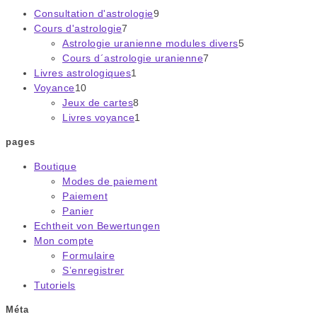
Consultation d'astrologie
9
9
Cours d'astrologie
7
7
produits
Astrologie uranienne modules divers
produits
5
5
Cours d´astrologie uranienne
7
7
produits
Livres astrologiques
1
1
produits
Voyance
10
10
produit
Jeux de cartes
produits
8
8
Livres voyance
1
produits
1
produit
pages
Boutique
Modes de paiement
Paiement
Panier
Echtheit von Bewertungen
Mon compte
Formulaire
S’enregistrer
Tutoriels
Méta