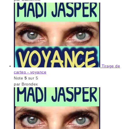
Tirage de
cartes - voyance
Note
5
sur 5
par Brondex