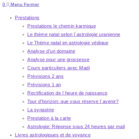
search
Escape
0
Menu
Fermer
to
close
Prestations
the
Prestations le chemin karmique
search
Le thème natal selon l´astrologie uranienne
panel.
Le Thème natal en astrologie védique
Analyse d’un domaine
Analyse pour une grossesse
Cours particuliers avec Madi
Prévisions 2 ans
Prévisions 1 an
Rectification de l´heure de naissance
Tour d’horizon: que vous réserve l´avenir?
La synastrie
Prestation à la carte
Astrologie: Réponse sous 24 heures par mail
Livres astrologiques et de voyance