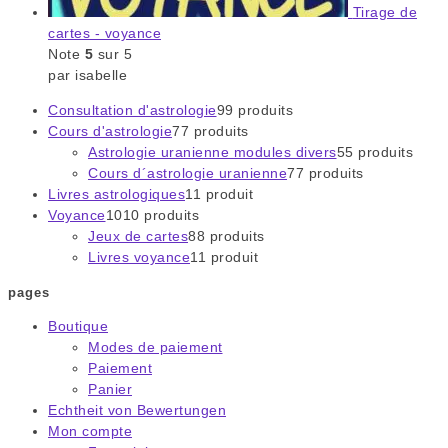
Tirage de
cartes - voyance
Note
5
sur 5
par isabelle
Consultation d'astrologie
9
9 produits
Cours d'astrologie
7
7 produits
Astrologie uranienne modules divers
5
5 produits
Cours d´astrologie uranienne
7
7 produits
Livres astrologiques
1
1 produit
Voyance
10
10 produits
Jeux de cartes
8
8 produits
Livres voyance
1
1 produit
pages
Boutique
Modes de paiement
Paiement
Panier
Echtheit von Bewertungen
Mon compte