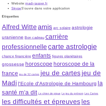
Website:
madi-jasper.fr
Skype
S’ouvre dans votre application
Etiquettes
amis
Alfred Witte
astrologie
arc solaire
carrière
uranienne
Bon cadeau
carte astrologie
professionnelle
enfants
chance financière
figures planètaires
horoscope
horoscope de la
grossesse
jeu de cartes
jeu de
france
jeu de 32 cartes
Madi
la
l'Ecole d'Astrologie de Hambourg
santé m'a dit
Le chien de pique
Le jeu du prénom
Les Cartes
les difficultés et épreuves
les