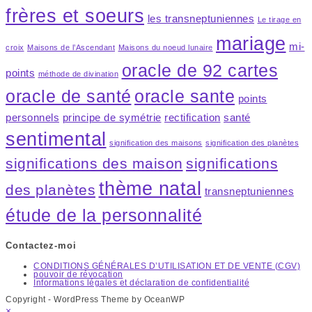
frères et soeurs
les transneptuniennes
Le tirage en
mariage
mi-
croix
Maisons de l’Ascendant
Maisons du noeud lunaire
oracle de 92 cartes
points
méthode de divination
oracle de santé
oracle sante
points
personnels
principe de symétrie
rectification
santé
sentimental
signification des maisons
signification des planètes
significations des maison
significations
thème natal
des planètes
transneptuniennes
étude de la personnalité
Contactez-moi
CONDITIONS GÉNÉRALES D’UTILISATION ET DE VENTE (CGV)
pouvoir de révocation
Informations légales et déclaration de confidentialité
Copyright - WordPress Theme by OceanWP
×