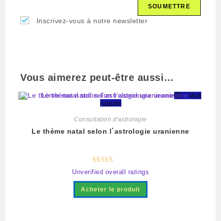
Inscrivez-vous à notre newsletter
Vous aimerez peut-être aussi…
Vue
rapide
Consultation d'astrologie
Le thème natal selon l´astrologie uranienne
Note
5.00
Unverified overall ratings
sur 5
Acheter le produit