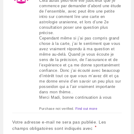
Cela aurait peut-être été judicieux que je
5
commence par demander d’abord une étude
de l’ensemble, avec peut être une petite
intro sur comment lire une carte en
astrologie uranienne, et lors d’une 2e
consultation poser une question plus
précise.
Cependant même si j’ai pas compris grand
chose à la carte, j’ai le sentiment que vous
avez vraiment répondu à ma question et
même au-delà. Quand je vous écoute je
sens de la précision, de l’assurance et de
l’expérience et ça me donne spontanément
confiance. Donc j’ai écouté avec beaucoup
d’intérêt tout ce que vous m’avez dit et ça
me donne envie d’en savoir un peu plus sur
posseidon qui a l’air vraiment importante
dans mon thème..
Merci Madi, bonne continuation à vous
Purchase not verified.
Find out more
Votre adresse e-mail ne sera pas publiée.
Les
*
champs obligatoires sont indiqués avec