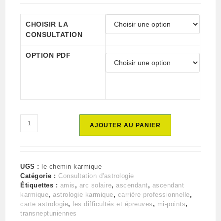
CHOISIR LA
CONSULTATION
OPTION PDF
quantité
AJOUTER AU PANIER
de
Prestations
le
chemin
UGS :
le chemin karmique
karmique
Catégorie :
Consultation d'astrologie
Étiquettes :
amis
,
arc solaire
,
ascendant
,
ascendant
karmique
,
astrologie karmique
,
carrière professionnelle
,
carte astrologie
,
les difficultés et épreuves
,
mi-points
,
transneptuniennes