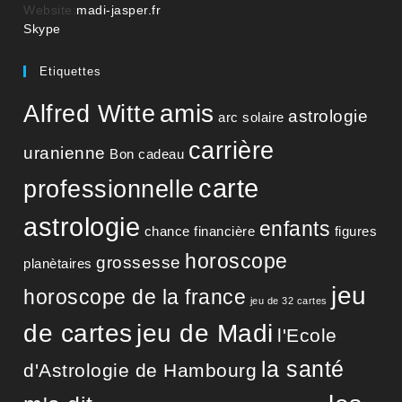
votre
Website:
madi-jasper.fr
S’ouvre
application
Skype
dans
votre
Etiquettes
application
amis
Alfred Witte
astrologie
arc solaire
carrière
uranienne
Bon cadeau
carte
professionnelle
astrologie
enfants
chance financière
figures
horoscope
grossesse
planètaires
jeu
horoscope de la france
jeu de 32 cartes
de cartes
jeu de Madi
l'Ecole
la santé
d'Astrologie de Hambourg