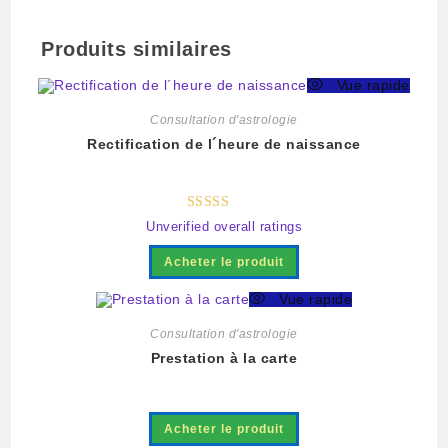
Produits similaires
Vue rapide
Consultation d'astrologie
Rectification de l´heure de naissance
Note
5.00
Unverified overall ratings
sur 5
Acheter le produit
Vue rapide
Consultation d'astrologie
Prestation à la carte
Acheter le produit