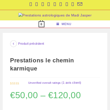
Skip
to
content
MENU
0
Produit précédent
Prestations le chemin
karmique
(
1
avis client)
Unverified overall ratings
Noté
1
5.00
€
50,00
–
€
120,00
sur 5 basé
sur
notation
client