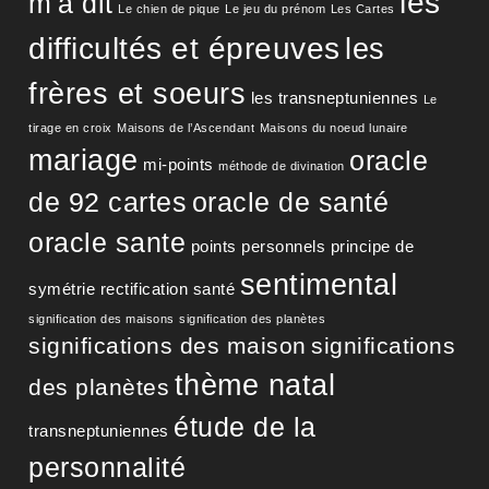
les
m'a dit
Le chien de pique
Le jeu du prénom
Les Cartes
difficultés et épreuves
les
frères et soeurs
les transneptuniennes
Le
tirage en croix
Maisons de l’Ascendant
Maisons du noeud lunaire
mariage
oracle
mi-points
méthode de divination
de 92 cartes
oracle de santé
oracle sante
points personnels
principe de
sentimental
symétrie
rectification
santé
signification des maisons
signification des planètes
significations des maison
significations
thème natal
des planètes
étude de la
transneptuniennes
personnalité