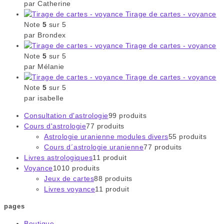
par Catherine
Tirage de cartes - voyance
Note
5
sur 5
par Brondex
Tirage de cartes - voyance
Note
5
sur 5
par Mélanie
Tirage de cartes - voyance
Note
5
sur 5
par isabelle
Consultation d'astrologie
9
9 produits
Cours d'astrologie
7
7 produits
Astrologie uranienne modules divers
5
5 produits
Cours d´astrologie uranienne
7
7 produits
Livres astrologiques
1
1 produit
Voyance
10
10 produits
Jeux de cartes
8
8 produits
Livres voyance
1
1 produit
pages
Boutique