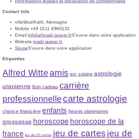
Informations légales et déclaration de confidentialité
Contact Info
ville
Wuelfrath, Alemagne
Mobile:
+49 1511 8960132
Email:
info[at]madi-jasper.fr
S’ouvre dans votre application
Website:
madi-jasper.fr
Skype
S’ouvre dans votre application
Etiquettes
amis
Alfred Witte
astrologie
arc solaire
carrière
uranienne
Bon cadeau
carte astrologie
professionnelle
enfants
chance financière
figures planètaires
horoscope
horoscope de la
grossesse
jeu de cartes
jeu de
france
jeu de 32 cartes