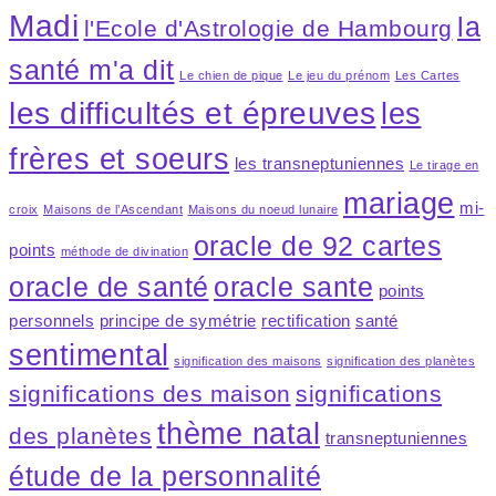
Madi
la
l'Ecole d'Astrologie de Hambourg
santé m'a dit
Le chien de pique
Le jeu du prénom
Les Cartes
les difficultés et épreuves
les
frères et soeurs
les transneptuniennes
Le tirage en
mariage
mi-
croix
Maisons de l’Ascendant
Maisons du noeud lunaire
oracle de 92 cartes
points
méthode de divination
oracle de santé
oracle sante
points
personnels
principe de symétrie
rectification
santé
sentimental
signification des maisons
signification des planètes
significations des maison
significations
thème natal
des planètes
transneptuniennes
étude de la personnalité