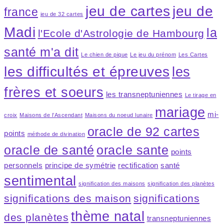
jeu de cartes
jeu de
france
jeu de 32 cartes
Madi
la
l'Ecole d'Astrologie de Hambourg
santé m'a dit
Le chien de pique
Le jeu du prénom
Les Cartes
les difficultés et épreuves
les
frères et soeurs
les transneptuniennes
Le tirage en
mariage
mi-
croix
Maisons de l’Ascendant
Maisons du noeud lunaire
oracle de 92 cartes
points
méthode de divination
oracle de santé
oracle sante
points
personnels
principe de symétrie
rectification
santé
sentimental
signification des maisons
signification des planètes
significations des maison
significations
thème natal
des planètes
transneptuniennes