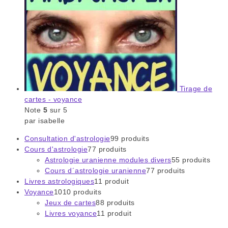
Tirage de
cartes - voyance
Note
5
sur 5
par isabelle
Consultation d'astrologie
9
9 produits
Cours d'astrologie
7
7 produits
Astrologie uranienne modules divers
5
5 produits
Cours d´astrologie uranienne
7
7 produits
Livres astrologiques
1
1 produit
Voyance
10
10 produits
Jeux de cartes
8
8 produits
Livres voyance
1
1 produit