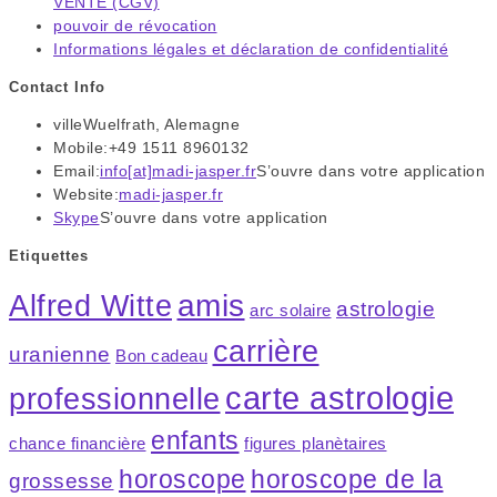
VENTE (CGV)
pouvoir de révocation
Informations légales et déclaration de confidentialité
Contact Info
ville
Wuelfrath, Alemagne
Mobile:
+49 1511 8960132
Email:
info[at]madi-jasper.fr
S’ouvre dans votre application
Website:
madi-jasper.fr
Skype
S’ouvre dans votre application
Etiquettes
amis
Alfred Witte
astrologie
arc solaire
carrière
uranienne
Bon cadeau
carte astrologie
professionnelle
enfants
chance financière
figures planètaires
horoscope
horoscope de la
grossesse