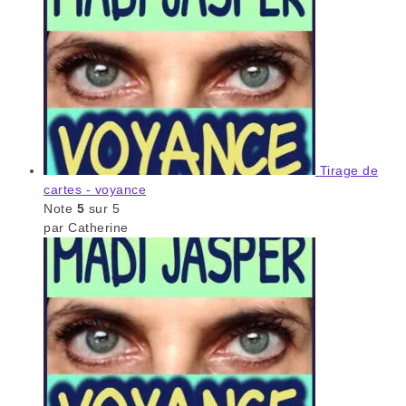
Tirage de
cartes - voyance
Note
5
sur 5
par Catherine