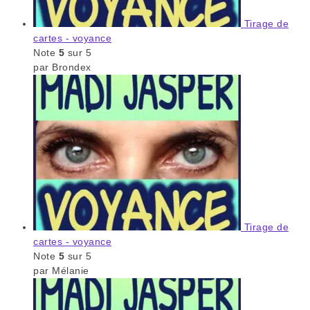
Tirage de
cartes - voyance
Note
5
sur 5
par Brondex
Tirage de
cartes - voyance
Note
5
sur 5
par Mélanie